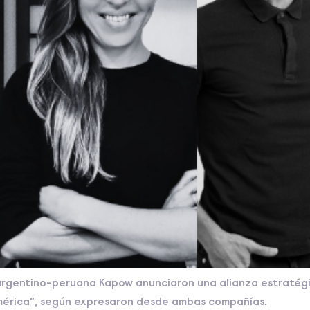
rgentino-peruana Kapow anunciaron una alianza estratégica
mérica”, según expresaron desde ambas compañías.