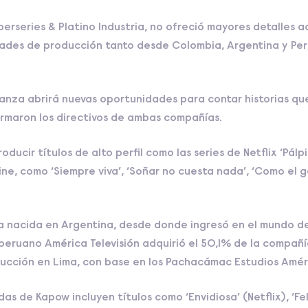
Iberseries & Platino Industria, no ofreció mayores detalles 
ades de producción tanto desde Colombia, Argentina y Per
anza abrirá nuevas oportunidades para contar historias qu
firmaron los directivos de ambas compañías.
cir títulos de alto perfil como las series de Netflix ‘Pálpi
e, como ‘Siempre viva’, ‘Soñar no cuesta nada’, ‘Como el gat
a nacida en Argentina, desde donde ingresó en el mundo de
 peruano América Televisión adquirió el 50,1% de la compañía,
ducción en Lima, con base en los Pachacámac Estudios Amér
 de Kapow incluyen títulos como ‘Envidiosa’ (Netflix), ‘Feli